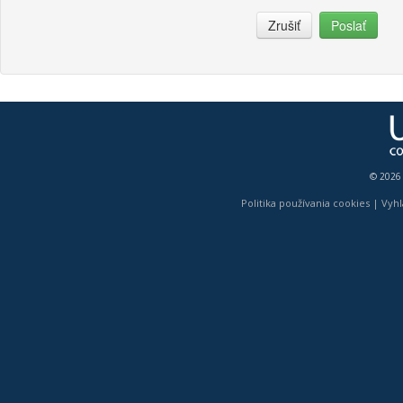
Zrušiť
Poslať
© 2026
Politika používania cookies
|
Vyhl