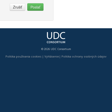
Zrušiť
Poslať
© 2026 UDC Consortium
Politika používania cookies
|
Vyhlásenie
|
Politika ochrany osobných údajov