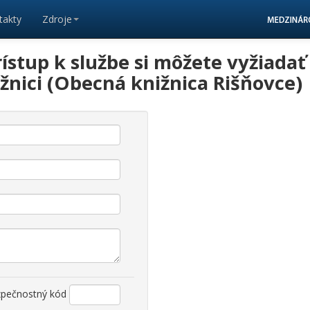
takty
Zdroje
ístup k službe si môžete vyžiada
žnici (Obecná knižnica Rišňovce)
zpečnostný kód