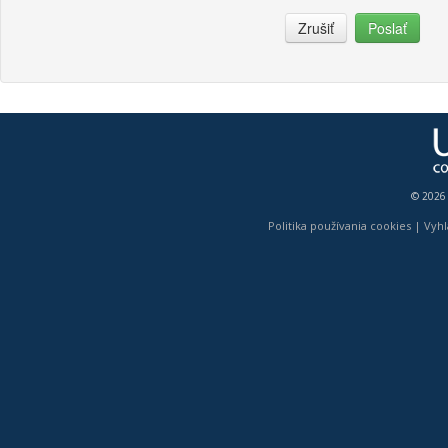
Zrušiť
Poslať
© 2026
Politika používania cookies
|
Vyhl